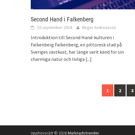
Second Hand i Falkenberg
10 september 2024
Birger Andreasson
Introduktion till Second Hand-kulturen i
Falkenberg Falkenberg, en pittoresk stad på
Sveriges västkust, har länge varit känd för sin
charmiga natur och livliga
[...]
Inläggsnavigering
1
2
3
Upphovsrätt © 2026
Marknadstrender
.