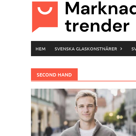
Hoppa
till
innehåll
HEM
SVENSKA GLASKONSTNÄRER
S
SECOND HAND