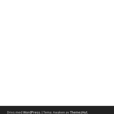
Drivs med
WordPress
.
|
Tema: Awaken av
ThemezHut
.