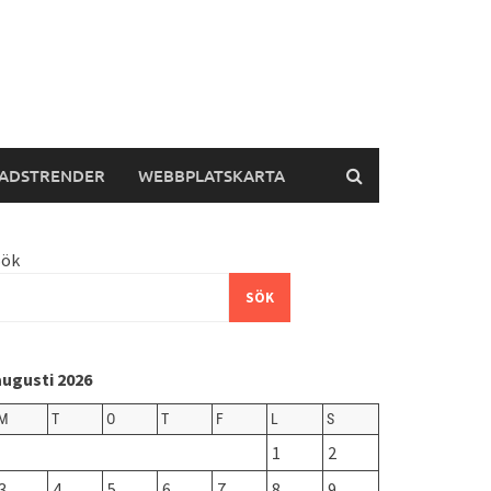
ADSTRENDER
WEBBPLATSKARTA
Sök
SÖK
augusti 2026
M
T
O
T
F
L
S
1
2
3
4
5
6
7
8
9