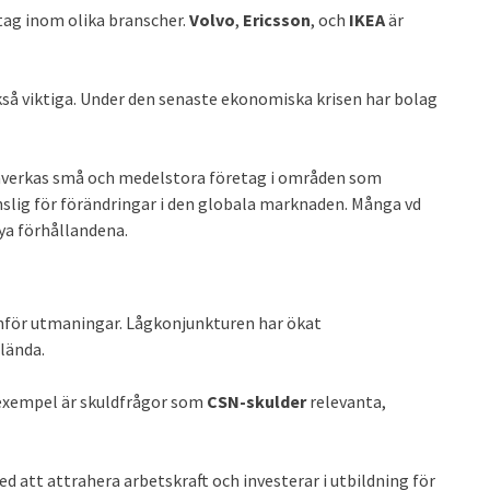
tag inom olika branscher.
Volvo
,
Ericsson
, och
IKEA
är
kså viktiga. Under den senaste ekonomiska krisen har bolag
 påverkas små och medelstora företag i områden som
lig för förändringar i den globala marknaden. Många vd
nya förhållandena.
nför utmaningar. Lågkonjunkturen har ökat
lända.
l exempel är skuldfrågor som
CSN-skulder
relevanta,
tt attrahera arbetskraft och investerar i utbildning för