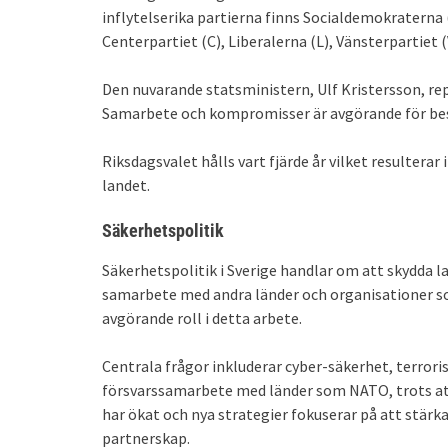
inflytelserika partierna finns Socialdemokraterna
Centerpartiet (C), Liberalerna (L), Vänsterpartiet 
Den nuvarande statsministern, Ulf Kristersson, re
Samarbete och kompromisser är avgörande för beslu
Riksdagsvalet hålls vart fjärde år vilket resulterar
landet.
Säkerhetspolitik
Säkerhetspolitik i Sverige handlar om att skydda la
samarbete med andra länder och organisationer so
avgörande roll i detta arbete.
Centrala frågor inkluderar cyber-säkerhet, terrori
försvarssamarbete med länder som NATO, trots att
har ökat och nya strategier fokuserar på att stärk
partnerskap.