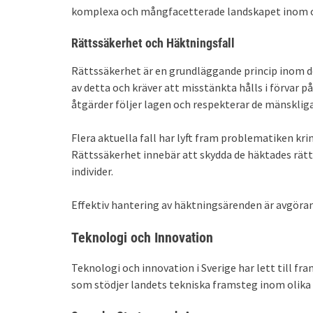
komplexa och mångfacetterade landskapet inom o
Rättssäkerhet och Häktningsfall
Rättssäkerhet är en grundläggande princip inom de
av detta och kräver att misstänkta hålls i förvar på
åtgärder följer lagen och respekterar de mänsklig
Flera aktuella fall har lyft fram problematiken kri
Rättssäkerhet innebär att skydda de häktades rätt
individer.
Effektiv hantering av häktningsärenden är avgöran
Teknologi och Innovation
Teknologi och innovation i Sverige har lett till fr
som stödjer landets tekniska framsteg inom olika 