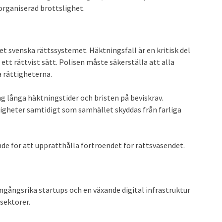
rganiserad brottslighet.
t svenska rättssystemet. Häktningsfall är en kritisk del
 ett rättvist sätt. Polisen måste säkerställa att alla
a rättigheterna.
ng långa häktningstider och bristen på beviskrav.
igheter samtidigt som samhället skyddas från farliga
de för att upprätthålla förtroendet för rättsväsendet.
amgångsrika startups och en växande digital infrastruktur
sektorer.