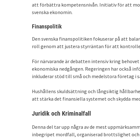
att förbättra kompetensnivån. Initiativ för att mo
svenska ekonomin.
Finanspolitik
Den svenska finanspolitiken fokuserar på att balan
roll genom att justera styrräntan för att kontroll
För närvarande är debatten intensiv kring behovet
ekonomiska nedgången. Regeringen har också infört
inkluderar stöd till små och medelstora företag i
Hushållens skuldsättning och långsiktig hållbarhet 
att stärka det finansiella systemet och skydda 
Juridik och Kriminalfall
Denna del tar upp några av de mest uppmärksammade
inbegripet mordfall, organiserad brottslighet och