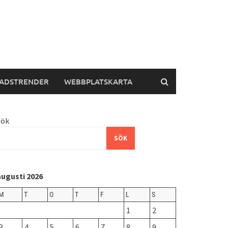
ADSTRENDER
WEBBPLATSKARTA
Sök
SÖK
augusti 2026
M
T
O
T
F
L
S
1
2
3
4
5
6
7
8
9