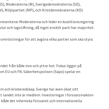
 (S), Moderaterna (M), Sverigedemokraterna (SD),
(V), Miljöpartiet (MP), och Kristdemokraterna (KD).
presenterar Moderaterna och leder en koalitionsregering.
t och lagstiftning, då inget enskilt parti har majoritet.
 i omröstningar för att avgöra vilka partier som ska styra
ndet från både inre och yttre hot. Fokus ligger på
m EU och FN. Säkerhetspolisen (Säpo) spelar en
sm och krisberedskap. Sverige har även ökat sitt
 landet inte är medlem. Investeringar i försvarsmakten
a både det inhemska försvaret och internationella