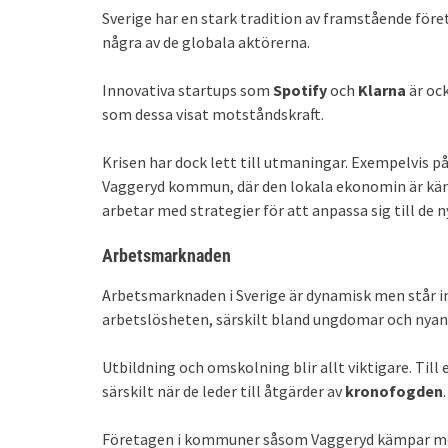
Sverige har en stark tradition av framstående före
några av de globala aktörerna.
Innovativa startups som
Spotify
och
Klarna
är oc
som dessa visat motståndskraft.
Krisen har dock lett till utmaningar. Exempelvis
Vaggeryd kommun, där den lokala ekonomin är käns
arbetar med strategier för att anpassa sig till de 
Arbetsmarknaden
Arbetsmarknaden i Sverige är dynamisk men står i
arbetslösheten, särskilt bland ungdomar och nyan
Utbildning och omskolning blir allt viktigare. Til
särskilt när de leder till åtgärder av
kronofogden
.
Företagen i kommuner såsom Vaggeryd kämpar med a