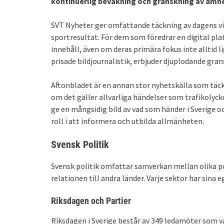
kontinuerlig bevakning och granskning av ämne
SVT Nyheter ger omfattande täckning av dagens vik
sportresultat. För dem som föredrar en digital plat
innehåll, även om deras primära fokus inte alltid 
prisade bildjournalistik, erbjuder djuplodande gra
Aftonbladet är en annan stor nyhetskälla som täc
om det gäller allvarliga händelser som trafikolycko
ge en mångsidig bild av vad som händer i Sverige o
roll i att informera och utbilda allmänheten.
Svensk Politik
Svensk politik omfattar samverkan mellan olika po
relationen till andra länder. Varje sektor har sina
Riksdagen och Partier
Riksdagen i Sverige består av 349 ledamöter som 