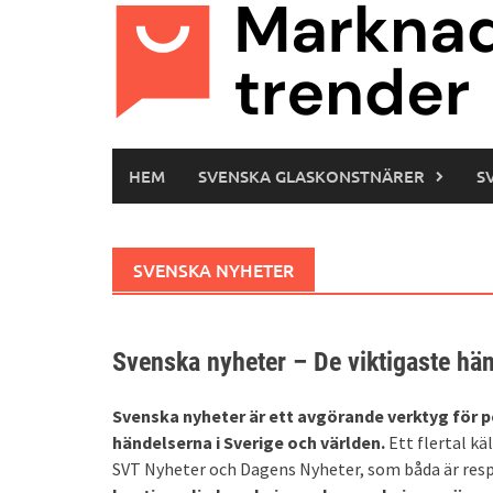
Hoppa
till
innehåll
HEM
SVENSKA GLASKONSTNÄRER
S
SVENSKA NYHETER
Svenska nyheter – De viktigaste hä
Svenska nyheter är ett avgörande verktyg för p
händelserna i Sverige och världen.
Ett flertal kä
SVT Nyheter och Dagens Nyheter, som båda är res