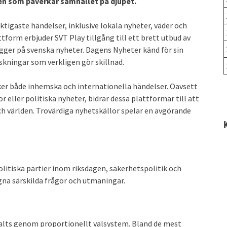
n som påverkar samhället på djupet.
tigaste händelser, inklusive lokala nyheter, väder och
tform erbjuder SVT Play tillgång till ett brett utbud av
ligger på svenska nyheter. Dagens Nyheter känd för sin
nskningar som verkligen gör skillnad.
ker både inhemska och internationella händelser. Oavsett
r eller politiska nyheter, bidrar dessa plattformar till att
ch världen. Trovärdiga nyhetskällor spelar en avgörande
litiska partier inom riksdagen, säkerhetspolitik och
 egna särskilda frågor och utmaningar.
valts genom proportionellt valsystem. Bland de mest