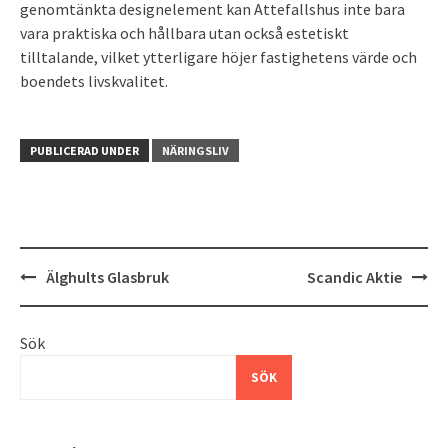
genomtänkta designelement kan Attefallshus inte bara
vara praktiska och hållbara utan också estetiskt
tilltalande, vilket ytterligare höjer fastighetens värde och
boendets livskvalitet.
PUBLICERAD UNDER
NÄRINGSLIV
Inläggsnavigering
Älghults Glasbruk
Scandic Aktie
Sök
SÖK