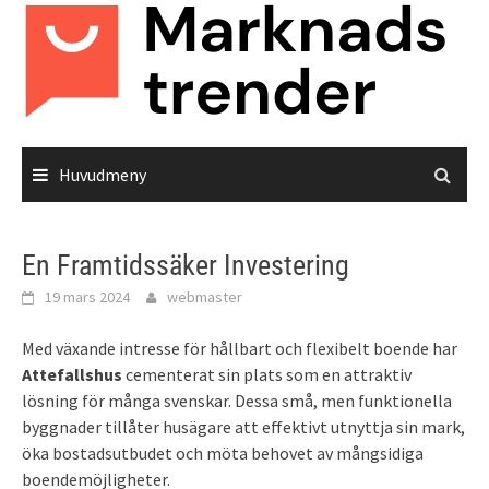
Hoppa
till
innehåll
Huvudmeny
En Framtidssäker Investering
19 mars 2024
webmaster
Med växande intresse för hållbart och flexibelt boende har
Attefallshus
cementerat sin plats som en attraktiv
lösning för många svenskar. Dessa små, men funktionella
byggnader tillåter husägare att effektivt utnyttja sin mark,
öka bostadsutbudet och möta behovet av mångsidiga
boendemöjligheter.