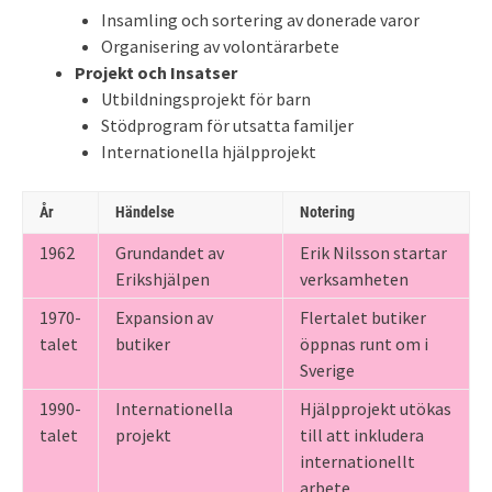
Insamling och sortering av donerade varor
Organisering av volontärarbete
Projekt och Insatser
Utbildningsprojekt för barn
Stödprogram för utsatta familjer
Internationella hjälpprojekt
År
Händelse
Notering
1962
Grundandet av
Erik Nilsson startar
Erikshjälpen
verksamheten
1970-
Expansion av
Flertalet butiker
talet
butiker
öppnas runt om i
Sverige
1990-
Internationella
Hjälpprojekt utökas
talet
projekt
till att inkludera
internationellt
arbete