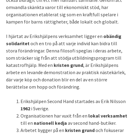
omvandla skänkta varor till ekonomiskt stöd, har
organisationen etablerat sig som en kraftfull spelare i
kampen för barns rättigheter, både lokalt och globalt.
I hjärtat av Erikshjälpens verksamhet ligger en
obändig
solidaritet
och en tro på att varje individ kan bidra till
stora förändringar. Denna filosofi speglas i deras arbete,
som sträcker sig från att stödja utbildningsprogram till
katastrofhjälp. Med en
kristen grund
, är Erikshjälpens
arbete en levande demonstration av praktisk nästekärlek,
där varje köp och donation blir en del av en större
berättelse om hopp och förändring.
Erikshjälpen Second Hand startades av Erik Nilsson
1962
i Sverige.
Organisationen har vuxit från en
lokal verksamhet
till en
nationell kedja
av second hand-butiker.
Arbetet bygger på en
kristen grund
och fokuserar