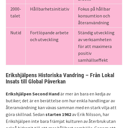
2000-
Hållbarhetsinitiativ
Fokus på hållbar
talet
konsumtion och
återanvändning
Nutid
Fortlöpande arbete
Ständig utveckling
och utveckling
av verksamheten
för att maximera
positiv
samhällseffekt
Erikshjälpens Historiska Vandring – Från Lokal
Insats till Global Påverkan
Erikshjälpen Second Hand
är mer än bara en kedja av
butiker; det är en berättelse om hur enkla handlingar av
återanvändning kan vävas samman med en stark vilja att
göra skillnad. Sedan
starten 1962
av Erik Nilsson, har
Erikshjälpen inte bara främjat kulturen av återbruk utan
också bidragit till ett mer hållbart samhälle. Genom att