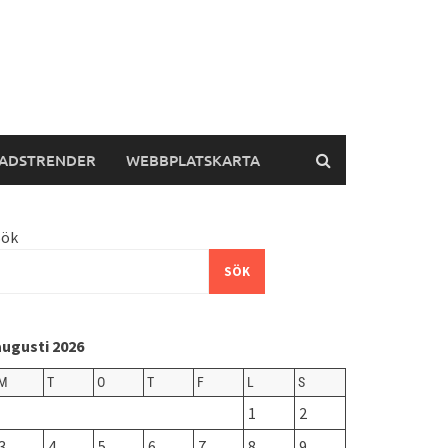
ADSTRENDER
WEBBPLATSKARTA
Sök
SÖK
augusti 2026
M
T
O
T
F
L
S
1
2
3
4
5
6
7
8
9