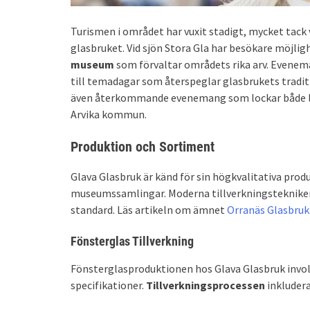
Turismen i området har vuxit stadigt, mycket tac
glasbruket. Vid sjön Stora Gla har besökare möjli
museum
som förvaltar områdets rika arv. Evenema
till temadagar som återspeglar glasbrukets traditi
även återkommande evenemang som lockar både loka
Arvika kommun.
Produktion och Sortiment
Glava Glasbruk är känd för sin högkvalitativa produ
museumssamlingar. Moderna tillverkningstekniker 
standard. Läs artikeln om ämnet
Orranäs Glasbruk
Fönsterglas Tillverkning
Fönsterglasproduktionen hos Glava Glasbruk involv
specifikationer.
Tillverkningsprocessen
inkludera