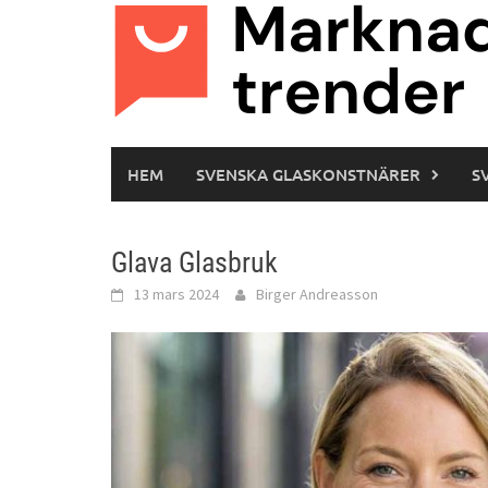
Hoppa
till
innehåll
HEM
SVENSKA GLASKONSTNÄRER
S
Glava Glasbruk
13 mars 2024
Birger Andreasson