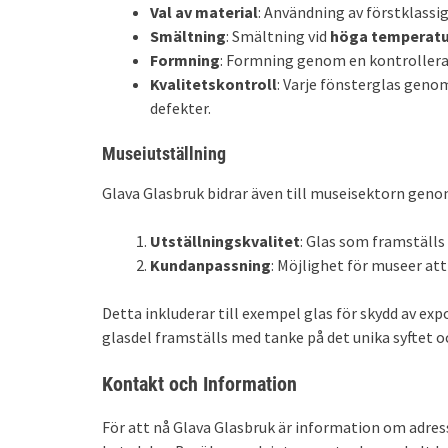
Val av material
: Användning av förstklassig
Smältning
: Smältning vid
höga temperatu
Formning
: Formning genom en kontrollerad
Kvalitetskontroll
: Varje fönsterglas geno
defekter.
Museiutställning
Glava Glasbruk bidrar även till museisektorn geno
Utställningskvalitet
: Glas som framställs
Kundanpassning
: Möjlighet för museer att
Detta inkluderar till exempel glas för skydd av ex
glasdel framställs med tanke på det unika syftet 
Kontakt och Information
För att nå Glava Glasbruk är information om adre