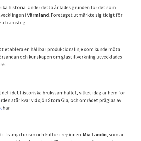
rika historia. Under detta år lades grunden för det som
utvecklingen i
Värmland
. Företaget utmärkte sig tidigt för
ka framsteg.
att etablera en hållbar produktionslinje som kunde möta
nörsandan och kunskapen om glastillverkning utvecklades
re.
del i det historiska brukssamhället, vilket idag är hem för
rden står kvar vid sjön Stora Gla, och området präglas av
k
här.
att främja turism och kultur i regionen.
Mia Landin
, som är