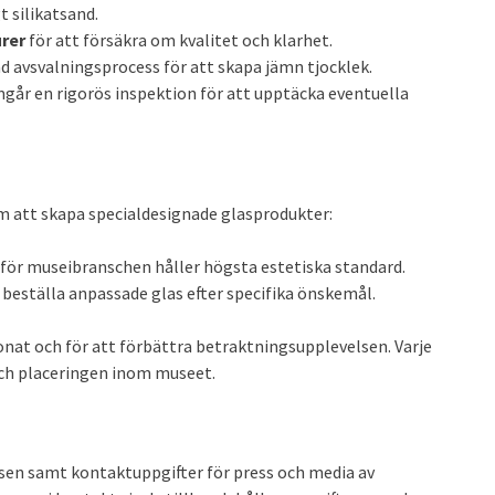
t silikatsand.
rer
för att försäkra om kvalitet och klarhet.
 avsvalningsprocess för att skapa jämn tjocklek.
mgår en rigorös inspektion för att upptäcka eventuella
m att skapa specialdesignade glasprodukter:
 för museibranschen håller högsta estetiska standard.
 beställa anpassade glas efter specifika önskemål.
ponat och för att förbättra betraktningsupplevelsen. Varje
och placeringen inom museet.
ssen samt kontaktuppgifter för press och media av