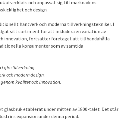
uk utvecklats och anpassat sig till marknadens
skicklighet och design.
ditionellt hantverk och moderna tillverkningstekniker. I
dgat sitt sortiment för att inkludera en variation av
ch innovation, fortsätter företaget att tillhandahålla
traditionella konsumenter som av samtida
 i glastillverkning.
erk och modern design.
 genom kvalitet och innovation.
kt glasbruk etablerat under mitten av 1800-talet. Det står
ustrins expansion under denna period.