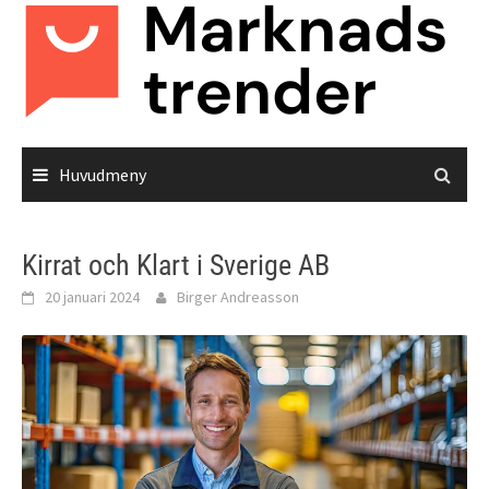
Hoppa
till
innehåll
Huvudmeny
Kirrat och Klart i Sverige AB
20 januari 2024
Birger Andreasson