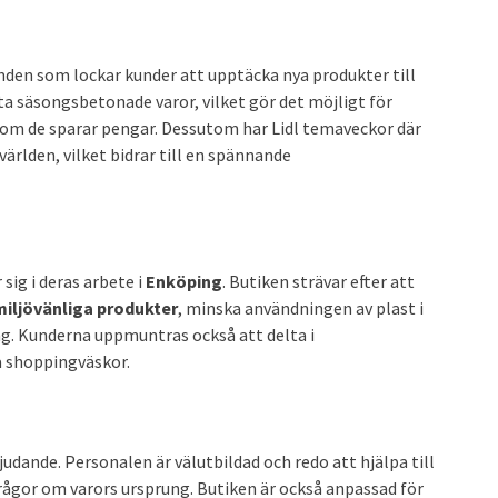
den som lockar kunder att upptäcka nya produkter till
ta säsongsbetonade varor, vilket gör det möjligt för
som de sparar pengar. Dessutom har Lidl temaveckor där
världen, vilket bidrar till en spännande
 sig i deras arbete i
Enköping
. Butiken strävar efter att
miljövänliga produkter
, minska användningen av plast i
ng. Kunderna uppmuntras också att delta i
 shoppingväskor.
udande. Personalen är välutbildad och redo att hjälpa till
 frågor om varors ursprung. Butiken är också anpassad för