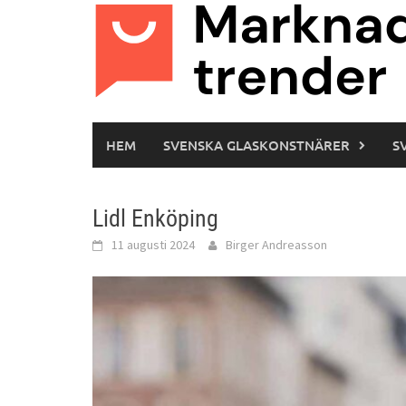
Hoppa
till
innehåll
HEM
SVENSKA GLASKONSTNÄRER
S
Lidl Enköping
11 augusti 2024
Birger Andreasson