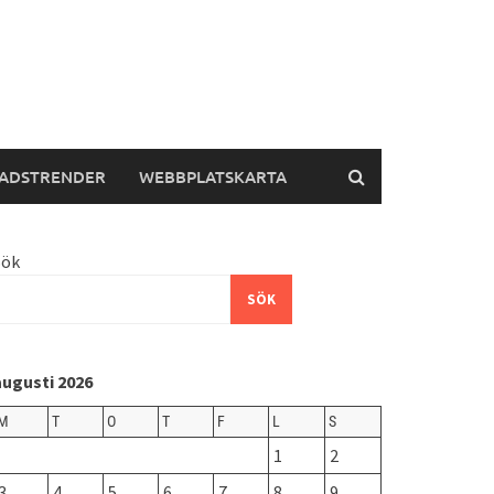
ADSTRENDER
WEBBPLATSKARTA
Sök
SÖK
augusti 2026
M
T
O
T
F
L
S
1
2
3
4
5
6
7
8
9