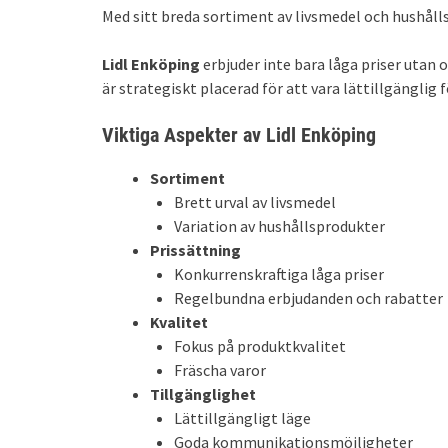
Med sitt breda sortiment av livsmedel och hushåll
Lidl Enköping
erbjuder inte bara låga priser utan o
är strategiskt placerad för att vara lättillgängli
Viktiga Aspekter av Lidl Enköping
Sortiment
Brett urval av livsmedel
Variation av hushållsprodukter
Prissättning
Konkurrenskraftiga låga priser
Regelbundna erbjudanden och rabatter
Kvalitet
Fokus på produktkvalitet
Fräscha varor
Tillgänglighet
Lättillgängligt läge
Goda kommunikationsmöjligheter