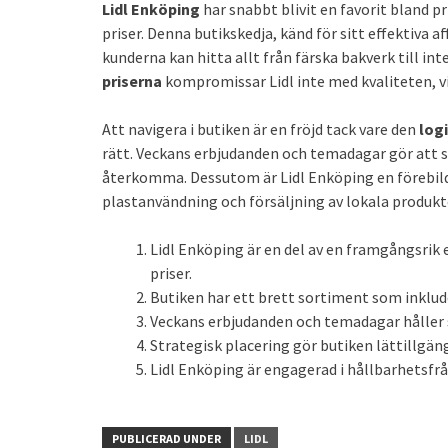
Lidl Enköping
har snabbt blivit en favorit bland 
priser. Denna butikskedja, känd för sitt effektiva 
kunderna kan hitta allt från färska bakverk till int
priserna
kompromissar Lidl inte med kvaliteten, vil
Att navigera i butiken är en fröjd tack vare den
log
rätt. Veckans erbjudanden och temadagar gör att s
återkomma. Dessutom är Lidl Enköping en förebild
plastanvändning och försäljning av lokala produkt
Lidl Enköping är en del av en framgångsrik 
priser.
Butiken har ett brett sortiment som inkluder
Veckans erbjudanden och temadagar håller 
Strategisk placering gör butiken lättillgän
Lidl Enköping är engagerad i hållbarhetsfrå
PUBLICERAD UNDER
LIDL