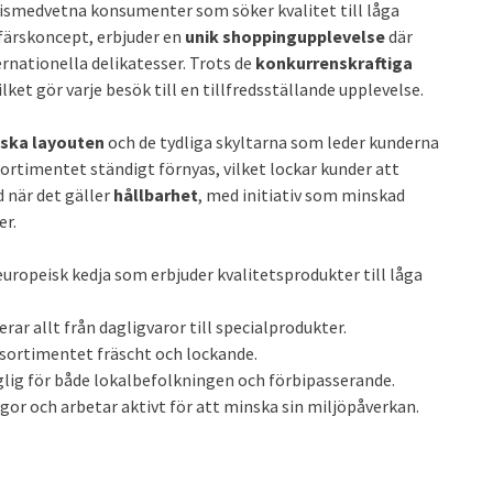
prismedvetna konsumenter som söker kvalitet till låga
affärskoncept, erbjuder en
unik shoppingupplevelse
där
ernationella delikatesser. Trots de
konkurrenskraftiga
ket gör varje besök till en tillfredsställande upplevelse.
iska layouten
och de tydliga skyltarna som leder kunderna
ortimentet ständigt förnyas, vilket lockar kunder att
 när det gäller
hållbarhet
, med initiativ som minskad
er.
europeisk kedja som erbjuder kvalitetsprodukter till låga
ar allt från dagligvaror till specialprodukter.
sortimentet fräscht och lockande.
glig för både lokalbefolkningen och förbipasserande.
gor och arbetar aktivt för att minska sin miljöpåverkan.