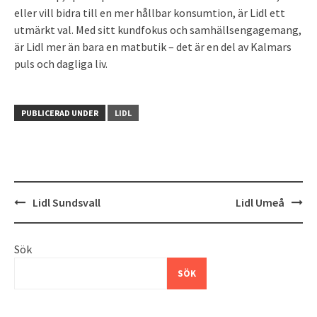
eller vill bidra till en mer hållbar konsumtion, är Lidl ett
utmärkt val. Med sitt kundfokus och samhällsengagemang,
är Lidl mer än bara en matbutik – det är en del av Kalmars
puls och dagliga liv.
PUBLICERAD UNDER
LIDL
Inläggsnavigering
Lidl Sundsvall
Lidl Umeå
Sök
SÖK