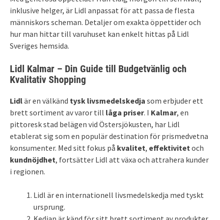
inklusive helger, är Lidl anpassat för att passa de flesta
människors scheman. Detaljer om exakta öppettider och
hur man hittar till varuhuset kan enkelt hittas på Lidl
Sveriges hemsida.
Lidl Kalmar – Din Guide till Budgetvänlig och
Kvalitativ Shopping
Lidl
är en välkänd
tysk livsmedelskedja
som erbjuder ett
brett sortiment av varor till
låga priser
. I
Kalmar
, en
pittoresk stad belägen vid Östersjökusten, har Lidl
etablerat sig som en populär destination för prismedvetna
konsumenter. Med sitt fokus på
kvalitet
,
effektivitet
och
kundnöjdhet
, fortsätter Lidl att växa och attrahera kunder
i regionen.
Lidl är en internationell livsmedelskedja med tyskt
ursprung.
Kedjan är känd för sitt brett sortiment av produkter