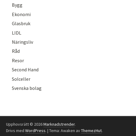
Bygg
Ekonomi
Glasbruk
LIDL
Näringsliv
Råd
Resor
Second Hand
Solceller
Svenska bolag
Upphovsrätt © 2026
Marknadstrender
.
Drivs med
WordPress
.
|
Tema: Awaken av
ThemezHut
.