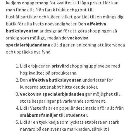
kedjans engagemang för kvalitet till låga priser. Här kan
man finna allt från färsk frukt och grönt till
hushållsartiklar och kläder, vilket gör Lidl till en mångsidig
butik för alla livets nödvändigheter. Den
effektiva
butikslayouten
är designad för att göra shoppingen så
smidig som möjligt, medan de
veckovisa
specialerbjudandena
alltid ger en anledning att återvända
och upptäcka nya fynd.
Lidl erbjuder en
prisvärd
shoppingupplevelse med
hög kvalitet på produkterna.
Den
effektiva butikslayouten
underlättar för
kunderna att snabbt hitta det de söker.
Veckovisa specialerbjudanden
ger möjlighet till
stora besparingar på varierande sortiment.
Lidl i Västerås är en populär destination för allt från
småbarnsfamiljer
till
studenter
.
Lidl är en tysk kedja som lyckats etablera en stark
närvaro på den svenska marknaden, särskilt i