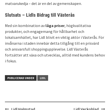
matvarukedja – det är en del av gemenskapen.
Slutsats – Lidls Bidrag till Västerås
Med sin kombination av
låga priser
, högkvalitativa
produkter, och engagemang för hållbarhet och
lokalsamhället, har Lidl blivit en viktig aktör i Västerås. För
invånarna i staden innebär detta tillgång till en prisvärd
och ansvarsfull shoppingupplevelse. Lidl Västerås
fortsätter att växa och utvecklas, alltid med kundens behov
i fokus.
PUBLICERAD UNDER
LIDL
Inläggsnavigering
Lidl Halmstad
Lidl Veckoblad