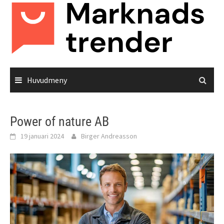
Hoppa
till
innehåll
Huvudmeny
Power of nature AB
19 januari 2024
Birger Andreasson