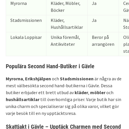
Myrorna
Kläder, Möbler,
Ja
Ce
Böcker
Gä
Stadsmissionen
Kläder,
Ja
Nä
Hushållsartiklar
St
Lokala Loppisar
Unika föremål,
Beror på
Ol
Antikviteter
arrangören
pla
st
Populära Second Hand-Butiker i Gävle
Myrorna
,
Erikshjälpen
och
Stadsmissionen
är några av de
mest välbesökta second hand-butikerna i Gävle. Dessa
butiker erbjuder ett brett utbud av
kläder
,
möbler
och
hushållsartiklar
till överkomliga priser. Varje butik har sin
unika charm och specialiserar sig på olika varor, vilket gör
varje besök till en ny upptäcktsresa.
Skattjakt i Gävle – Upptäck Charmen med Second