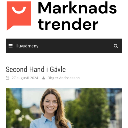
Hoppa
till
innehåll
Huvudmeny
Second Hand i Gävle
27 augusti 2024
Birger Andreasson