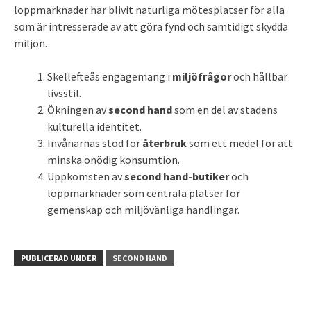
loppmarknader har blivit naturliga mötesplatser för alla
som är intresserade av att göra fynd och samtidigt skydda
miljön.
Skellefteås engagemang i
miljöfrågor
och hållbar
livsstil.
Ökningen av
second hand
som en del av stadens
kulturella identitet.
Invånarnas stöd för
återbruk
som ett medel för att
minska onödig konsumtion.
Uppkomsten av
second hand-butiker
och
loppmarknader som centrala platser för
gemenskap och miljövänliga handlingar.
PUBLICERAD UNDER
SECOND HAND