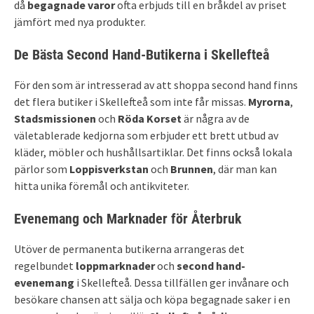
då
begagnade varor
ofta erbjuds till en bråkdel av priset
jämfört med nya produkter.
De Bästa Second Hand-Butikerna i Skellefteå
För den som är intresserad av att shoppa second hand finns
det flera butiker i Skellefteå som inte får missas.
Myrorna
,
Stadsmissionen
och
Röda Korset
är några av de
väletablerade kedjorna som erbjuder ett brett utbud av
kläder, möbler och hushållsartiklar. Det finns också lokala
pärlor som
Loppisverkstan
och
Brunnen
, där man kan
hitta unika föremål och antikviteter.
Evenemang och Marknader för Återbruk
Utöver de permanenta butikerna arrangeras det
regelbundet
loppmarknader
och
second hand-
evenemang
i Skellefteå. Dessa tillfällen ger invånare och
besökare chansen att sälja och köpa begagnade saker i en