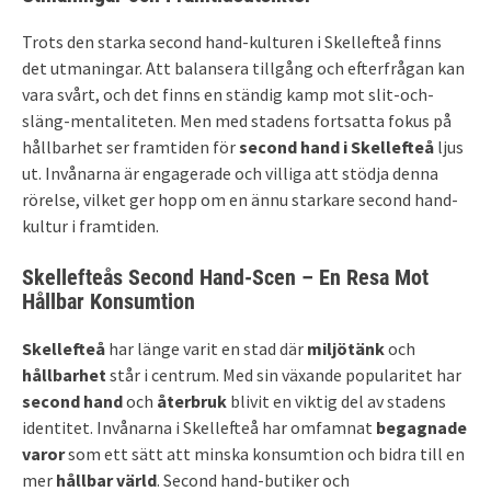
Trots den starka second hand-kulturen i Skellefteå finns
det utmaningar. Att balansera tillgång och efterfrågan kan
vara svårt, och det finns en ständig kamp mot slit-och-
släng-mentaliteten. Men med stadens fortsatta fokus på
hållbarhet ser framtiden för
second hand i Skellefteå
ljus
ut. Invånarna är engagerade och villiga att stödja denna
rörelse, vilket ger hopp om en ännu starkare second hand-
kultur i framtiden.
Skellefteås Second Hand-Scen – En Resa Mot
Hållbar Konsumtion
Skellefteå
har länge varit en stad där
miljötänk
och
hållbarhet
står i centrum. Med sin växande popularitet har
second hand
och
återbruk
blivit en viktig del av stadens
identitet. Invånarna i Skellefteå har omfamnat
begagnade
varor
som ett sätt att minska konsumtion och bidra till en
mer
hållbar värld
. Second hand-butiker och