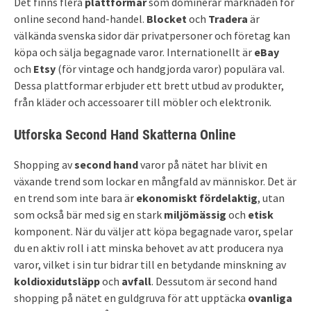
Det finns flera
plattformar
som dominerar marknaden för
online second hand-handel.
Blocket
och
Tradera
är
välkända svenska sidor där privatpersoner och företag kan
köpa och sälja begagnade varor. Internationellt är
eBay
och
Etsy
(för vintage och handgjorda varor) populära val.
Dessa plattformar erbjuder ett brett utbud av produkter,
från kläder och accessoarer till möbler och elektronik.
Utforska Second Hand Skatterna Online
Shopping av
second hand
varor på nätet har blivit en
växande trend som lockar en mångfald av människor. Det är
en trend som inte bara är
ekonomiskt fördelaktig
, utan
som också bär med sig en stark
miljömässig
och
etisk
komponent. När du väljer att köpa begagnade varor, spelar
du en aktiv roll i att minska behovet av att producera nya
varor, vilket i sin tur bidrar till en betydande minskning av
koldioxidutsläpp
och
avfall
. Dessutom är second hand
shopping på nätet en guldgruva för att upptäcka
ovanliga