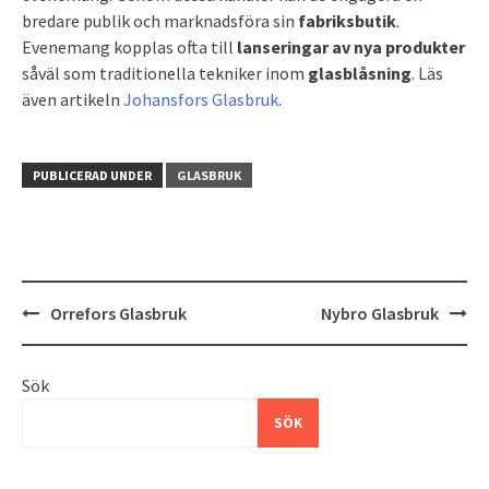
bredare publik och marknadsföra sin
fabriksbutik
.
Evenemang kopplas ofta till
lanseringar av nya produkter
såväl som traditionella tekniker inom
glasblåsning
. Läs
även artikeln
Johansfors Glasbruk
.
PUBLICERAD UNDER
GLASBRUK
Inläggsnavigering
Orrefors Glasbruk
Nybro Glasbruk
Sök
SÖK