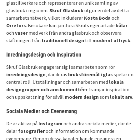
glastillverkare och representerar en unik samling av
glasbruk i regionen.
Skruf Glasbruk
utgör en del av detta
samarbetsnätverk, vilket inkluderar
Kosta Boda
och
Orrefors
. Besökare kan jämföra Skrufs egenartade
bålar
och
vaser
med verk från andra glasbruk och observera
skiftningen från
traditionell design
till
modernt uttryck
.
Inredningsdesign och Inspiration
Skruf Glasbruk engagerar sig i samarbeten som rör
inredningsdesign
, där deras
bruksföremål i glas
spelar en
central roll. Utställningar och samarbeten med
lokala
designgrupper och arvskommittéer
främjar inspiration
och uppskattning för såväl
modern design
som
lokalt arv
.
Sociala Medier och Evenemang
De är aktiva på
Instagram
och andra sociala medier, där de
delar
fotografier
och information om kommande
evenemang. Genom dessa kanaler kan de engagera en