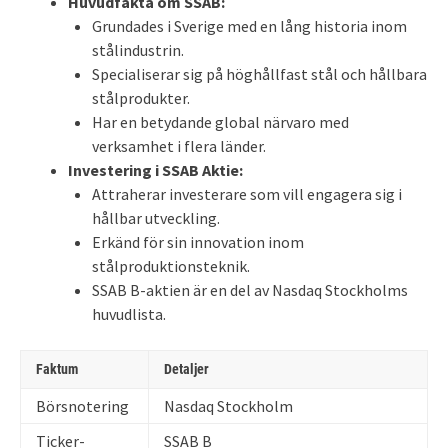
Huvudfakta om SSAB:
Grundades i Sverige med en lång historia inom
stålindustrin.
Specialiserar sig på höghållfast stål och hållbara
stålprodukter.
Har en betydande global närvaro med
verksamhet i flera länder.
Investering i SSAB Aktie:
Attraherar investerare som vill engagera sig i
hållbar utveckling.
Erkänd för sin innovation inom
stålproduktionsteknik.
SSAB B-aktien är en del av Nasdaq Stockholms
huvudlista.
Faktum
Detaljer
Börsnotering
Nasdaq Stockholm
Ticker-
SSAB B