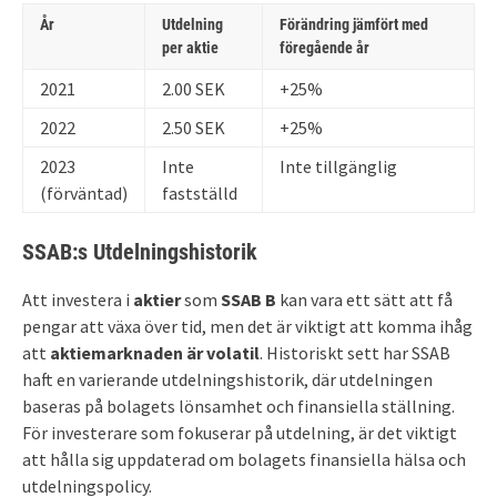
År
Utdelning
Förändring jämfört med
per aktie
föregående år
2021
2.00 SEK
+25%
2022
2.50 SEK
+25%
2023
Inte
Inte tillgänglig
(förväntad)
fastställd
SSAB:s Utdelningshistorik
Att investera i
aktier
som
SSAB B
kan vara ett sätt att få
pengar att växa över tid, men det är viktigt att komma ihåg
att
aktiemarknaden är volatil
. Historiskt sett har SSAB
haft en varierande utdelningshistorik, där utdelningen
baseras på bolagets lönsamhet och finansiella ställning.
För investerare som fokuserar på utdelning, är det viktigt
att hålla sig uppdaterad om bolagets finansiella hälsa och
utdelningspolicy.