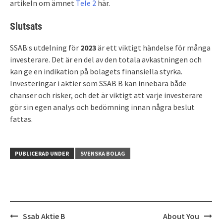
artikeln om ämnet
Tele 2
här.
Slutsats
SSAB:s utdelning för
2023
är ett viktigt händelse för många
investerare. Det är en del av den totala avkastningen och
kan ge en indikation på bolagets finansiella styrka.
Investeringar i aktier som SSAB B kan innebära både
chanser och risker, och det är viktigt att varje investerare
gör sin egen analys och bedömning innan några beslut
fattas.
PUBLICERAD UNDER
SVENSKA BOLAG
Inläggsnavigering
Ssab Aktie B
About You