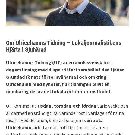
Om Ulricehamns Tidning – Lokaljournalistikens
Hjärta i Sjuhärad
Ulricehamns Tidning (UT) är en anrik svensk tre-
dagarstidning med djupa rötter i samhället den tjänar.
Grundad för att förse invånarna i och omkring
Ulricehamn med nyheter, har tidningen blivit en
oumbärlig del av det lokala informationsflödet.
UT
kommer ut
tisdag, torsdag och lördag
varje vecka och
är därmed en ständigt närvarande röst i vardagen för sina
läsare. Redaktionen, som är belägen i
centrala
Ulricehamn
, arbetar outtröttligt för att leverera
tillförlitlig och engagerande rapportering med en stark